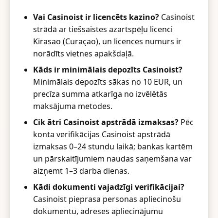
Vai Casinoist ir licencēts kazino?
Casinoist
strādā ar tiešsaistes azartspēļu licenci
Kirasao (Curaçao), un licences numurs ir
norādīts vietnes apakšdaļā.
Kāds ir minimālais depozīts Casinoist?
Minimālais depozīts sākas no 10 EUR, un
precīza summa atkarīga no izvēlētās
maksājuma metodes.
Cik ātri Casinoist apstrādā izmaksas?
Pēc
konta verifikācijas Casinoist apstrādā
izmaksas 0–24 stundu laikā; bankas kartēm
un pārskaitījumiem naudas saņemšana var
aizņemt 1–3 darba dienas.
Kādi dokumenti vajadzīgi verifikācijai?
Casinoist pieprasa personas apliecinošu
dokumentu, adreses apliecinājumu