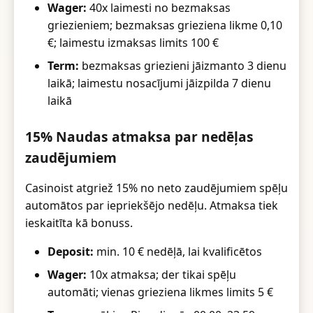
Wager:
40x laimesti no bezmaksas
griezieniem; bezmaksas grieziena likme 0,10
€; laimestu izmaksas limits 100 €
Term:
bezmaksas griezieni jāizmanto 3 dienu
laikā; laimestu nosacījumi jāizpilda 7 dienu
laikā
15% Naudas atmaksa par nedēļas
zaudējumiem
Casinoist atgriež 15% no neto zaudējumiem spēļu
automātos par iepriekšējo nedēļu. Atmaksa tiek
ieskaitīta kā bonuss.
Deposit:
min. 10 € nedēļā, lai kvalificētos
Wager:
10x atmaksa; der tikai spēļu
automāti; vienas grieziena likmes limits 5 €