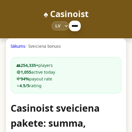
♠️ Casinoist
Sākums
Sveiciena bonuss
👥
254,335+
players
🟢
1,055
active today
💸
94%
payout rate
⭐
4.5/5
rating
Casinoist sveiciena
pakete: summa,