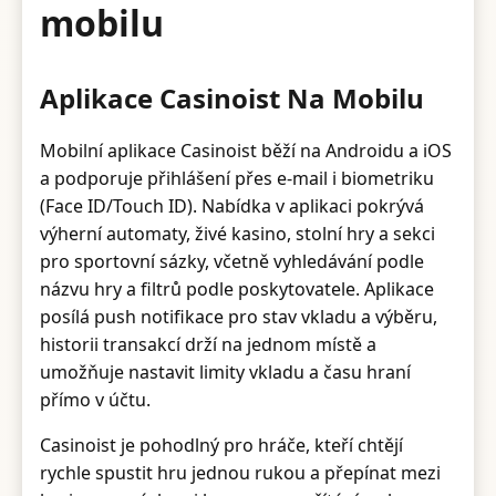
mobilu
Aplikace Casinoist Na Mobilu
Mobilní aplikace Casinoist běží na Androidu a iOS
a podporuje přihlášení přes e‑mail i biometriku
(Face ID/Touch ID). Nabídka v aplikaci pokrývá
výherní automaty, živé kasino, stolní hry a sekci
pro sportovní sázky, včetně vyhledávání podle
názvu hry a filtrů podle poskytovatele. Aplikace
posílá push notifikace pro stav vkladu a výběru,
historii transakcí drží na jednom místě a
umožňuje nastavit limity vkladu a času hraní
přímo v účtu.
Casinoist je pohodlný pro hráče, kteří chtějí
rychle spustit hru jednou rukou a přepínat mezi