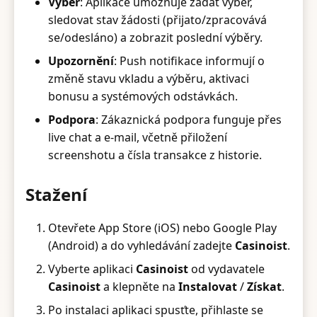
Výběr
: Aplikace umožňuje zadat výběr,
sledovat stav žádosti (přijato/zpracovává
se/odesláno) a zobrazit poslední výběry.
Upozornění
: Push notifikace informují o
změně stavu vkladu a výběru, aktivaci
bonusu a systémových odstávkách.
Podpora
: Zákaznická podpora funguje přes
live chat a e-mail, včetně přiložení
screenshotu a čísla transakce z historie.
Stažení
Otevřete App Store (iOS) nebo Google Play
(Android) a do vyhledávání zadejte
Casinoist
.
Vyberte aplikaci
Casinoist
od vydavatele
Casinoist
a klepněte na
Instalovat
/
Získat
.
Po instalaci aplikaci spusťte, přihlaste se