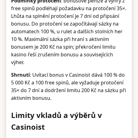
Podmínky protočení
: bonusové peníze a výhry z
free spinů podléhají požadavku na protočení 35×.
Lhůta na splnění protočení je 7 dní od připsání
bonusu. Do protočení se započítávají sázky na
automatech 100 %, u rulet a dalších stolních her
10 %. Maximální sázka při hraní s aktivním
bonusem je 200 Kč na spin; překročení limitu
kasino řeší zrušením bonusu a souvisejících
výher.
Shrnutí
: Uvítací bonus v Casinoist dává 100 % do
5 000 Kč a 100 free spinů, ale vyžaduje protočení
35× do 7 dní a dodržení limitu 200 Kč na sázku při
aktivním bonusu.
Limity vkladů a výběrů v
Casinoist