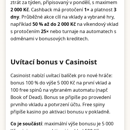
ztrát za týden, připisovaný v pondělí, s maximem
2 000 Kč
. Cashback má protočení
1×
a platnost
3
dny
. Průběžné akce cílí na vklady a vybrané hry,
například
50 % až do 2 000 Kč
na víkendový vklad
s protočením
25×
nebo turnaje na automatech s
odměnami v bonusových kreditech.
Uvítací bonus v Casinoist
Casinoist nabízí uvítací balíček pro nové hráče:
bonus 100 % do výše 5 000 Kč na první vklad a
100 free spinů na vybraném automatu (např.
Book of Dead). Bonus se připíše po provedení
prvního vkladu a potvrzení účtu. Free spiny
připíše kasino po aktivaci bonusu v pokladně.
Co je součástí
: maximální výše bonusu je 5 000