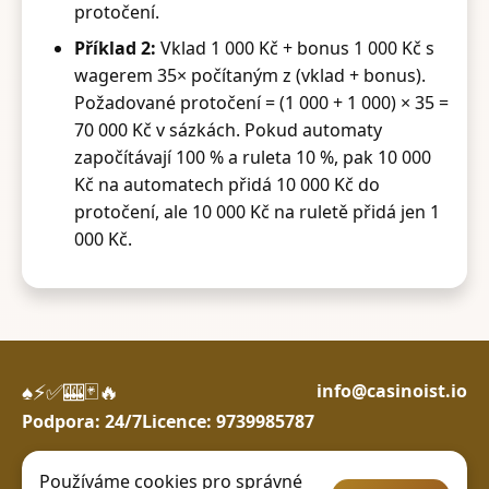
protočení.
Příklad 2:
Vklad 1 000 Kč + bonus 1 000 Kč s
wagerem 35× počítaným z (vklad + bonus).
Požadované protočení = (1 000 + 1 000) × 35 =
70 000 Kč v sázkách. Pokud automaty
započítávají 100 % a ruleta 10 %, pak 10 000
Kč na automatech přidá 10 000 Kč do
protočení, ale 10 000 Kč na ruletě přidá jen 1
000 Kč.
♠️
⚡
✅
🎰
🃏
🔥
info@casinoist.io
Podpora: 24/7
Licence: 9739985787
Hrajte zodpovědně.
Používáme cookies pro správné