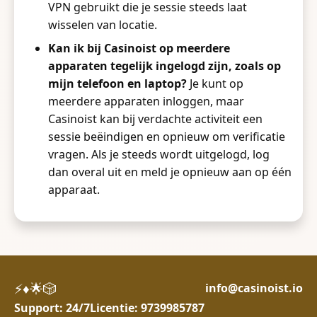
VPN gebruikt die je sessie steeds laat
wisselen van locatie.
Kan ik bij Casinoist op meerdere
apparaten tegelijk ingelogd zijn, zoals op
mijn telefoon en laptop?
Je kunt op
meerdere apparaten inloggen, maar
Casinoist kan bij verdachte activiteit een
sessie beëindigen en opnieuw om verificatie
vragen. Als je steeds wordt uitgelogd, log
dan overal uit en meld je opnieuw aan op één
apparaat.
⚡
♦️
🌟
🎲
info@casinoist.io
Support: 24/7
Licentie: 9739985787