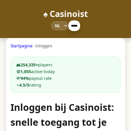
♠️ Casinoist
Startpagina
Inloggen
👥
254,335+
players
🟢
1,055
active today
💸
94%
payout rate
⭐
4.5/5
rating
Inloggen bij Casinoist:
snelle toegang tot je