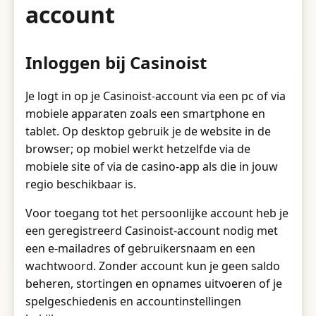
account
Inloggen bij Casinoist
Je logt in op je Casinoist-account via een pc of via
mobiele apparaten zoals een smartphone en
tablet. Op desktop gebruik je de website in de
browser; op mobiel werkt hetzelfde via de
mobiele site of via de casino-app als die in jouw
regio beschikbaar is.
Voor toegang tot het persoonlijke account heb je
een geregistreerd Casinoist-account nodig met
een e-mailadres of gebruikersnaam en een
wachtwoord. Zonder account kun je geen saldo
beheren, stortingen en opnames uitvoeren of je
spelgeschiedenis en accountinstellingen