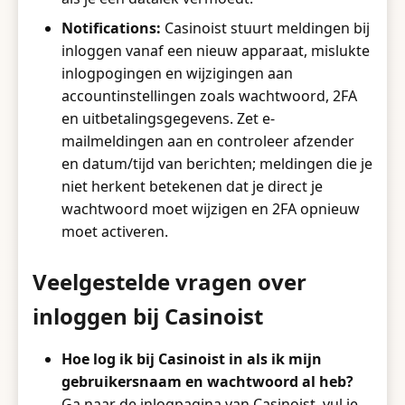
Notifications:
Casinoist stuurt meldingen bij
inloggen vanaf een nieuw apparaat, mislukte
inlogpogingen en wijzigingen aan
accountinstellingen zoals wachtwoord, 2FA
en uitbetalingsgegevens. Zet e-
mailmeldingen aan en controleer afzender
en datum/tijd van berichten; meldingen die je
niet herkent betekenen dat je direct je
wachtwoord moet wijzigen en 2FA opnieuw
moet activeren.
Veelgestelde vragen over
inloggen bij Casinoist
Hoe log ik bij Casinoist in als ik mijn
gebruikersnaam en wachtwoord al heb?
Ga naar de inlogpagina van Casinoist, vul je