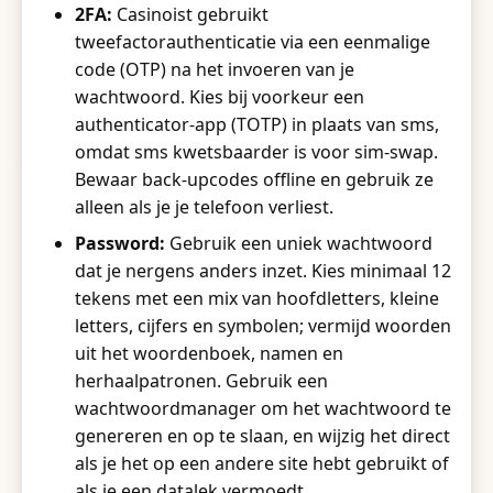
2FA:
Casinoist gebruikt
tweefactorauthenticatie via een eenmalige
code (OTP) na het invoeren van je
wachtwoord. Kies bij voorkeur een
authenticator-app (TOTP) in plaats van sms,
omdat sms kwetsbaarder is voor sim-swap.
Bewaar back-upcodes offline en gebruik ze
alleen als je je telefoon verliest.
Password:
Gebruik een uniek wachtwoord
dat je nergens anders inzet. Kies minimaal 12
tekens met een mix van hoofdletters, kleine
letters, cijfers en symbolen; vermijd woorden
uit het woordenboek, namen en
herhaalpatronen. Gebruik een
wachtwoordmanager om het wachtwoord te
genereren en op te slaan, en wijzig het direct
als je het op een andere site hebt gebruikt of
als je een datalek vermoedt.