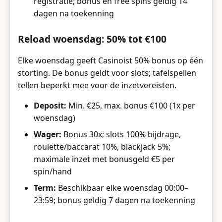
registratie; bonus en free spins geldig 14
dagen na toekenning
Reload woensdag: 50% tot €100
Elke woensdag geeft Casinoist 50% bonus op één
storting. De bonus geldt voor slots; tafelspellen
tellen beperkt mee voor de inzetvereisten.
Deposit:
Min. €25, max. bonus €100 (1x per
woensdag)
Wager:
Bonus 30x; slots 100% bijdrage,
roulette/baccarat 10%, blackjack 5%;
maximale inzet met bonusgeld €5 per
spin/hand
Term:
Beschikbaar elke woensdag 00:00–
23:59; bonus geldig 7 dagen na toekenning