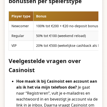
bonussen per spelerstype
Player type
Bonus
Newcomer
100% tot €200 + €20 no-deposit bonus
Regular
50% tot €100 (weekend reload)
VIP
20% tot €500 (wekelijkse cashback als bonu
Veelgestelde vragen over
Casinoist
Hoe maak ik bij Casinoist een account aan
als ik het via mijn telefoon doe?
Je gaat
naar “Registreren”, vult je e-mailadres en
wachtwoord in en bevestigt je account via de
link in je inbox. Daarna vraagt Casinoist om