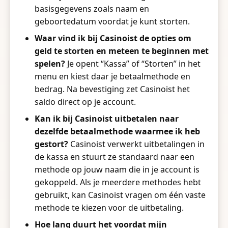
basisgegevens zoals naam en
geboortedatum voordat je kunt storten.
Waar vind ik bij Casinoist de opties om
geld te storten en meteen te beginnen met
spelen?
Je opent “Kassa” of “Storten” in het
menu en kiest daar je betaalmethode en
bedrag. Na bevestiging zet Casinoist het
saldo direct op je account.
Kan ik bij Casinoist uitbetalen naar
dezelfde betaalmethode waarmee ik heb
gestort?
Casinoist verwerkt uitbetalingen in
de kassa en stuurt ze standaard naar een
methode op jouw naam die in je account is
gekoppeld. Als je meerdere methodes hebt
gebruikt, kan Casinoist vragen om één vaste
methode te kiezen voor de uitbetaling.
Hoe lang duurt het voordat mijn