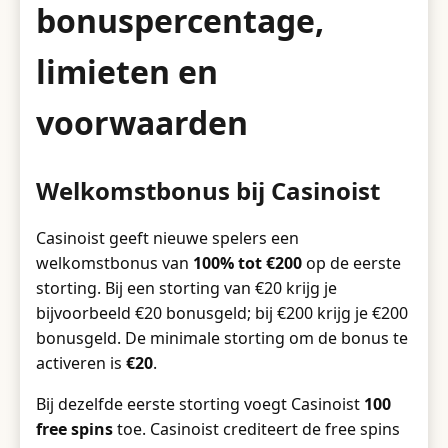
bonuspercentage,
limieten en
voorwaarden
Welkomstbonus bij Casinoist
Casinoist geeft nieuwe spelers een
welkomstbonus van
100% tot €200
op de eerste
storting. Bij een storting van €20 krijg je
bijvoorbeeld €20 bonusgeld; bij €200 krijg je €200
bonusgeld. De minimale storting om de bonus te
activeren is
€20
.
Bij dezelfde eerste storting voegt Casinoist
100
free spins
toe. Casinoist crediteert de free spins