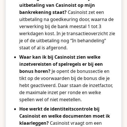
uitbetaling van Casinoist op mijn
bankrekening staat?
Casinoist zet een
uitbetaling na goedkeuring door, waarna de
verwerking bij de bank meestal 1 tot 3
werkdagen kost. In je transactieoverzicht zie
je of de uitbetaling nog “In behandeling”
staat of al is afgerond.
Waar kan ik bij Casinoist zien welke
inzetvereisten of spelregels er bij een
bonus horen?
Je opent de bonussectie en
tikt op de voorwaarden bij de bonus die je
hebt geactiveerd. Daar staan de inzetfactor,
de maximale inzet per ronde en welke
spellen wel of niet meetellen.
Hoe werkt de identiteitscontrole bij
Casinoist en welke documenten moet ik
klaarleggen?
Casinoist vraagt om een