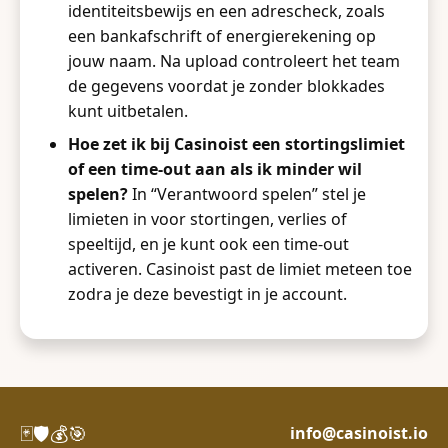
identiteitsbewijs en een adrescheck, zoals
een bankafschrift of energierekening op
jouw naam. Na upload controleert het team
de gegevens voordat je zonder blokkades
kunt uitbetalen.
Hoe zet ik bij Casinoist een stortingslimiet
of een time-out aan als ik minder wil
spelen?
In “Verantwoord spelen” stel je
limieten in voor stortingen, verlies of
speeltijd, en je kunt ook een time-out
activeren. Casinoist past de limiet meteen toe
zodra je deze bevestigt in je account.
🃏
🛡️
💰
🎯
info@casinoist.io