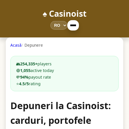
♠️ Casinoist
Acasă
Depunere
👥
254,335+
players
🟢
1,055
active today
💸
94%
payout rate
⭐
4.5/5
rating
Depuneri la Casinoist:
carduri, portofele