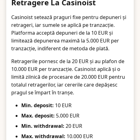
Retragere La Casinoist
Casinoist setează praguri fixe pentru depuneri și
retrageri, iar sumele se aplică pe tranzacție.
Platforma acceptă depuneri de la 10 EUR și
limitează depunerea maximă la 5.000 EUR per
tranzacție, indiferent de metoda de plată.
Retragerile pornesc de la 20 EUR și au plafon de
10.000 EUR per tranzacție. Casinoist aplică și o
limită zilnică de procesare de 20.000 EUR pentru
totalul retragerilor, iar cererile care depășesc
pragul se împart în tranșe.
Min. deposit:
10 EUR
Max. deposit:
5.000 EUR
Min. withdrawal:
20 EUR
Max. withdrawal:
10.000 EUR