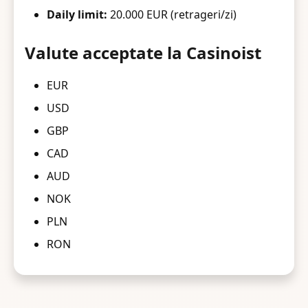
Daily limit:
20.000 EUR (retrageri/zi)
Valute acceptate la Casinoist
EUR
USD
GBP
CAD
AUD
NOK
PLN
RON