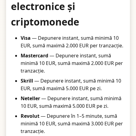
electronice și
criptomonede
Visa
— Depunere instant, sumă minimă 10
EUR, sumă maximă 2.000 EUR per tranzacție.
Mastercard
— Depunere instant, sumă
minimă 10 EUR, sumă maximă 2.000 EUR per
tranzacție.
Skrill
— Depunere instant, sumă minimă 10
EUR, sumă maximă 5.000 EUR pe zi.
Neteller
— Depunere instant, sumă minimă
10 EUR, sumă maximă 5.000 EUR pe zi.
Revolut
— Depunere în 1–5 minute, sumă
minimă 10 EUR, sumă maximă 3.000 EUR per
tranzacție.