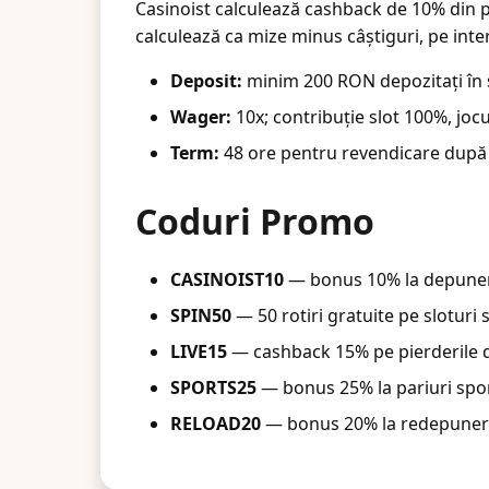
Casinoist calculează cashback de 10% din pie
calculează ca mize minus câștiguri, pe inte
Deposit:
minim 200 RON depozitați în 
Wager:
10x; contribuție slot 100%, jo
Term:
48 ore pentru revendicare după c
Coduri Promo
CASINOIST10
— bonus 10% la depunere,
SPIN50
— 50 rotiri gratuite pe sloturi s
LIVE15
— cashback 15% pe pierderile di
SPORTS25
— bonus 25% la pariuri sport
RELOAD20
— bonus 20% la redepunere