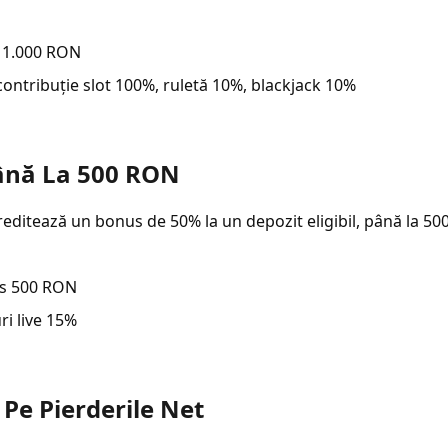
 1.000 RON
 contribuție slot 100%, ruletă 10%, blackjack 10%
ână La 500 RON
reditează un bonus de 50% la un depozit eligibil, până la 5
s 500 RON
ri live 15%
e Pierderile Net