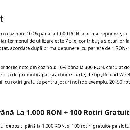
t
tru cazinou: 100% până la 1.000 RON la prima depunere, c
 termenul de utilizare este 7 zile; contribuția sloturilor la
lectat, acordate după prima depunere, cu pariere de 1 RON/rot
rderile nete din cazinou: 10% până la 300 RON, calculat de l
 În zona de promoții apar și acțiuni scurte, de tip „Reload 
cu rotiri gratuite pentru jocuri noi (de exemplu, 20–50 roti
nă La 1.000 RON + 100 Rotiri Gratuit
depozit, până la 1.000 RON, și 100 rotiri gratuite pe slotul s