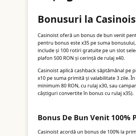
Bonusuri la Casinois
Casinoist oferă un bonus de bun venit pen
pentru bonus este x35 pe suma bonusului, iar
include și 100 rotiri gratuite pe un slot se
plafon 500 RON și cerință de rulaj x40.
Casinoist aplică cashback săptămânal pe pie
x10 pe suma primită și valabilitate 3 zile.
minimum 80 RON, cu rulaj x30, sau campanii 
câștiguri convertite în bonus cu rulaj x35).
Bonus De Bun Venit 100% Pâ
Casinoist acordă un bonus de 100% la primul 