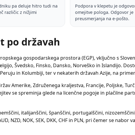
dniku pa deluje hitro tudi na
Podpora v klepetu je odgovori
 različic z nižjimi
omejitve pologa. Odgovor je bi
preusmerjanja na e-pošto.
t po državah
vropskega gospodarskega prostora (EGP), vključno s Slovenijo
elgijo, Švedsko, Finsko, Dansko, Norveško in Islandijo. Do
Peruju in Kolumbiji, ter v nekaterih državah Azije, na primer
ržav Amerike, Združenega kraljestva, Francije, Poljske, Turčij
itev se spreminja glede na licenčne pogoje in plačilne part
emščini, italijanščini, španščini, portugalščini, nizozemščini,
UD, NZD, NOK, SEK, DKK, CHF in PLN, pri čemer se nabor valut