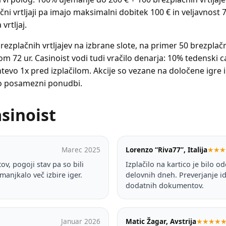
i vrtljaji pa imajo maksimalni dobitek 100 € in veljavnost 7 
vrtljaj.
rezplačnih vrtljajev na izbrane slote, na primer 50 brezplačn
kom 72 ur. Casinoist vodi tudi vračilo denarja: 10% tedenski 
htevo 1x pred izplačilom. Akcije so vezane na določene igre
 po posamezni ponudbi.
sinoist
Marec 2025
Lorenzo “Riva77”, Italija
★★★
ov, pogoji stav pa so bili
Izplačilo na kartico je bilo o
 manjkalo več izbire iger.
delovnih dneh. Preverjanje ide
dodatnih dokumentov.
Januar 2026
Matic Žagar, Avstrija
★★★★