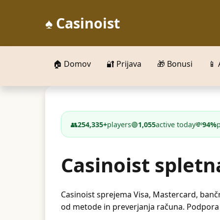
♠️ Casinoist
🏠 Domov
🔐 Prijava
🎁 Bonusi
📱 
👥
254,335+
players
🟢
1,055
active today
💸
94%
Casinoist spletn
Casinoist sprejema Visa, Mastercard, bančno
od metode in preverjanja računa. Podpora 