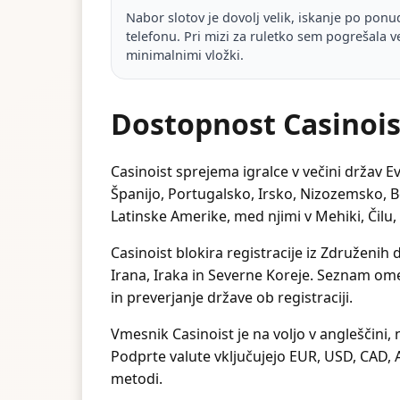
Nabor slotov je dovolj velik, iskanje po ponu
telefonu. Pri mizi za ruletko sem pogrešala več
minimalnimi vložki.
Dostopnost Casinois
Casinoist sprejema igralce v večini držav E
Španijo, Portugalsko, Irsko, Nizozemsko, B
Latinske Amerike, med njimi v Mehiki, Čilu, 
Casinoist blokira registracije iz Združenih d
Irana, Iraka in Severne Koreje. Seznam omej
in preverjanje države ob registraciji.
Vmesnik Casinoist je na voljo v angleščini, n
Podprte valute vključujejo EUR, USD, CAD, A
metodi.