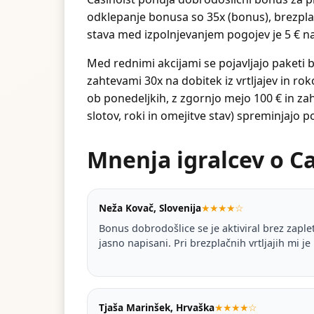
odklepanje bonusa so 35x (bonus), brezplačn
stava med izpolnjevanjem pogojev je 5 € na 
Med rednimi akcijami se pojavljajo paketi b
zahtevami 30x na dobitek iz vrtljajev in ro
ob ponedeljkih, z zgornjo mejo 100 € in za
slotov, roki in omejitve stav) spreminjajo
Mnenja igralcev o Ca
Neža Kovač, Slovenija
★★★★☆
Bonus dobrodošlice se je aktiviral brez zaplet
jasno napisani. Pri brezplačnih vrtljajih mi je
Tjaša Marinšek, Hrvaška
★★★★☆