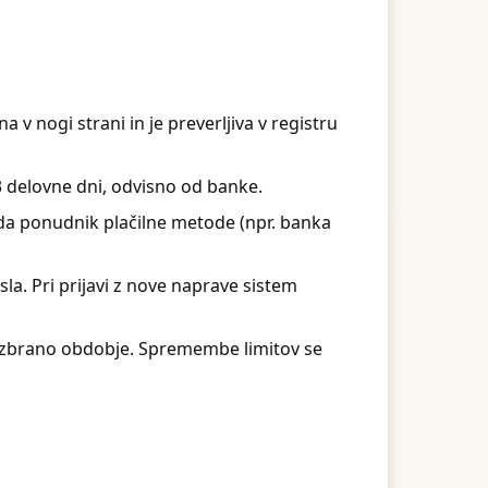
a v nogi strani in je preverljiva v registru
–3 delovne dni, odvisno od banke.
oda ponudnik plačilne metode (npr. banka
a. Pri prijavi z nove naprave sistem
a izbrano obdobje. Spremembe limitov se