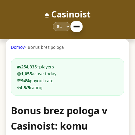
♠️ Casinoist
Domov
Bonus brez pologa
👥
254,335+
players
🟢
1,055
active today
💸
94%
payout rate
⭐
4.5/5
rating
Bonus brez pologa v
Casinoist: komu