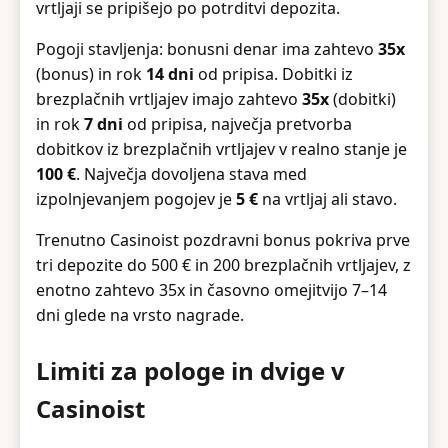
vrtljaji se pripišejo po potrditvi depozita.
Pogoji stavljenja: bonusni denar ima zahtevo
35x
(bonus) in rok
14 dni
od pripisa. Dobitki iz
brezplačnih vrtljajev imajo zahtevo
35x
(dobitki)
in rok
7 dni
od pripisa, največja pretvorba
dobitkov iz brezplačnih vrtljajev v realno stanje je
100 €
. Največja dovoljena stava med
izpolnjevanjem pogojev je
5 €
na vrtljaj ali stavo.
Trenutno Casinoist pozdravni bonus pokriva prve
tri depozite do 500 € in 200 brezplačnih vrtljajev, z
enotno zahtevo 35x in časovno omejitvijo 7–14
dni glede na vrsto nagrade.
Limiti za pologe in dvige v
Casinoist