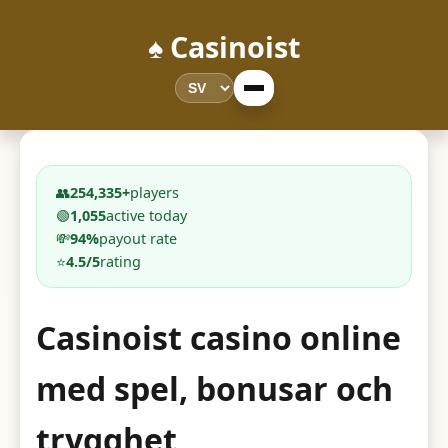
♠️ Casinoist
👥
254,335+
players
🟢
1,055
active today
💸
94%
payout rate
⭐
4.5/5
rating
Casinoist casino online
med spel, bonusar och
trygghet