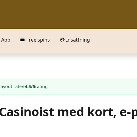
 App
🎟️ Free spins
💳 Insättning
payout rate
⭐
4.5/5
rating
 Casinoist med kort, e