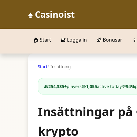
♠️ Casinoist
🏠 Start
🔐 Logga in
🎁 Bonusar

Start
Insättning
👥
254,335+
players
🟢
1,055
active today
💸
94%
Insättningar på
krypto