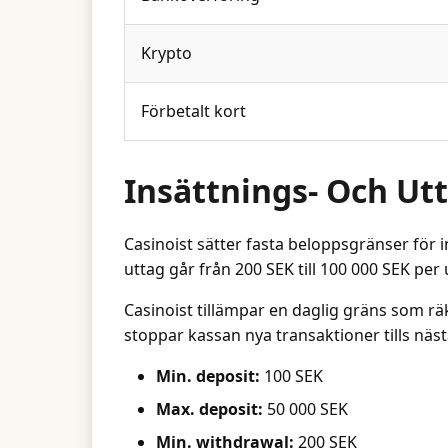
Krypto
Förbetalt kort
Insättnings- Och Ut
Casinoist sätter fasta beloppsgränser för i
uttag går från 200 SEK till 100 000 SEK pe
Casinoist tillämpar en daglig gräns som 
stoppar kassan nya transaktioner tills näs
Min. deposit:
100 SEK
Max. deposit:
50 000 SEK
Min. withdrawal:
200 SEK