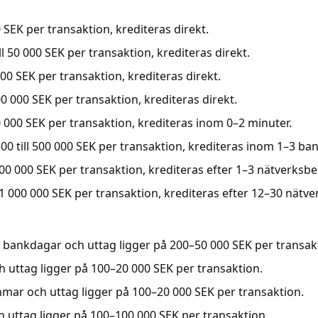
 SEK per transaktion, krediteras direkt.
l 50 000 SEK per transaktion, krediteras direkt.
000 SEK per transaktion, krediteras direkt.
00 000 SEK per transaktion, krediteras direkt.
0 000 SEK per transaktion, krediteras inom 0–2 minuter.
00 till 500 000 SEK per transaktion, krediteras inom 1–3 ba
000 000 SEK per transaktion, krediteras efter 1–3 nätverksbe
 1 000 000 SEK per transaktion, krediteras efter 12–30 nätve
bankdagar och uttag ligger på 200–50 000 SEK per transak
 uttag ligger på 100–20 000 SEK per transaktion.
mar och uttag ligger på 100–20 000 SEK per transaktion.
 uttag ligger på 100–100 000 SEK per transaktion.