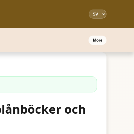
More
-plånböcker och