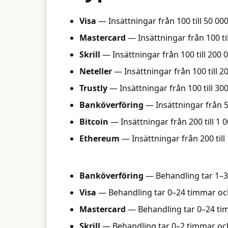
Visa
— Insättningar från 100 till 50 000
Mastercard
— Insättningar från 100 til
Skrill
— Insättningar från 100 till 200 
Neteller
— Insättningar från 100 till 2
Trustly
— Insättningar från 100 till 30
Banköverföring
— Insättningar från 5
Bitcoin
— Insättningar från 200 till 1 
Ethereum
— Insättningar från 200 till
Banköverföring
— Behandling tar 1–3 
Visa
— Behandling tar 0–24 timmar och
Mastercard
— Behandling tar 0–24 tim
Skrill
— Behandling tar 0–2 timmar och