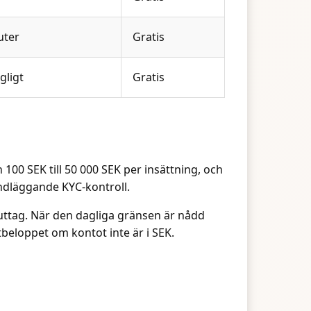
uter
Gratis
ngligt
Gratis
 100 SEK till 50 000 SEK per insättning, och
undläggande KYC-kontroll.
uttag. När den dagliga gränsen är nådd
beloppet om kontot inte är i SEK.